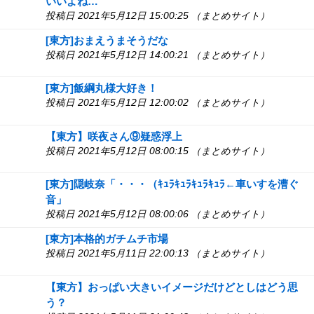
いいよね…
投稿日 2021年5月12日 15:00:25 （まとめサイト）
[東方]おまえうまそうだな
投稿日 2021年5月12日 14:00:21 （まとめサイト）
[東方]飯綱丸様大好き！
投稿日 2021年5月12日 12:00:02 （まとめサイト）
【東方】咲夜さん⑨疑惑浮上
投稿日 2021年5月12日 08:00:15 （まとめサイト）
[東方]隠岐奈「・・・（ｷｭﾗｷｭﾗｷｭﾗｷｭﾗ←車いすを漕ぐ
音」
投稿日 2021年5月12日 08:00:06 （まとめサイト）
[東方]本格的ガチムチ市場
投稿日 2021年5月11日 22:00:13 （まとめサイト）
【東方】おっぱい大きいイメージだけどとしはどう思
う？