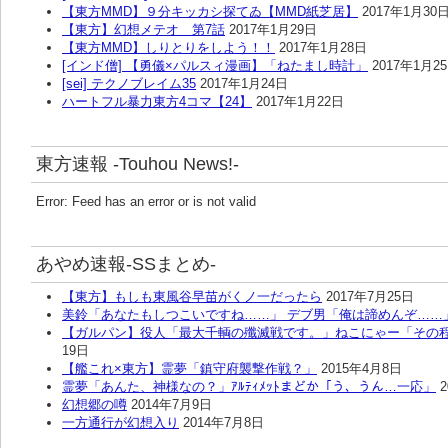
【東方MMD】９分キッカシ探てゐ【MMD紙芝居】
2017年1月30
【東方】幻想メテオ 第7話
2017年1月29日
【東方MMD】しりとりをしよう！！
2017年1月28日
[インド僧] 【勇儀×パルスィ漫画】「ねたまし時計」
2017年1月2
[sei] テクノブレイム35
2017年1月24日
ハートフル暴力東方4コマ【24】
2017年1月22日
東方速報 -Touhou News!-
Error: Feed has an error or is not valid
あやめ速報-SSまとめ-
【東方】もしも東風谷早苗がくノ一だったら
2017年7月25日
美鈴「あなたもしつこいですね……」 デブ男「俺は諦めんぞ……
【ガルパン】役人「最大千輌の殲滅戦です。」ねこにゃー「その
19日
【艦これ×東方】霊夢「鎮守府襲撃作戦？」
2015年4月8日
霊夢「あんた、神様なの？」ｱﾙﾃｨﾒｯﾄまどか「う、うん…一応」
幻想郷の噂
2014年7月9日
一方通行が幻想入り
2014年7月8日