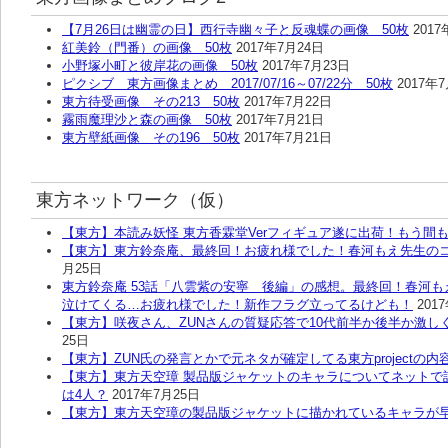
【7月26日は幽霊の日】西行寺幽々子と反魂蝶の画像 50枚
201
紅美鈴（門番）の画像 50枚
2017年7月24日
小野塚小町と彼岸花の画像 50枚
2017年7月23日
ピクシブ 東方画像まとめ 2017/07/16～07/22分 50枚
2017年
東方待受画像 その213 50枚
2017年7月22日
霧雨魔理沙と森の画像 50枚
2017年7月21日
東方壁紙画像 その196 50枚
2017年7月21日
東方ネットワーク（仮）
【東方】本読み妖怪 東方香霖堂Verフィギュア遂に出荷！もう間
【東方】東方鈴奈庵、最終回！お疲れ様でした！春河もえ先生の
月25日
東方鈴奈庵 53話「八雲紫の安寧 後編」の感想。最終回！春河
泣けてくる…お疲れ様でした！新作フラグ立ってるけども！
201
【東方】咲夜さん、ZUNさんの質疑応答で10代前半か後半か激し
25日
【東方】ZUN氏の発言とかで元ネタが確定してる東方projectの内
【東方】東方天空璋 製品版ジャケットのキャラについてネットで
は4人？
2017年7月25日
【東方】東方天空璋の製品版ジャケットに描かれているキャラが