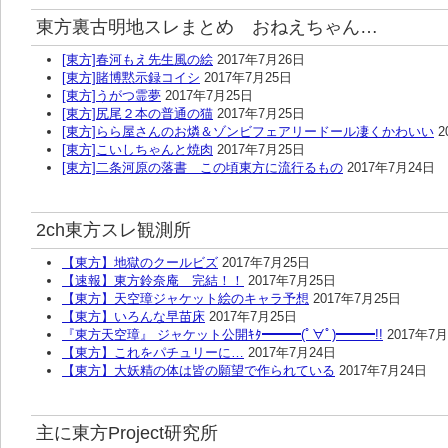
東方裏古明地スレまとめ おねえちゃん…
[東方]春河もえ先生風の絵
2017年7月26日
[東方]賭博黙示録コイシ
2017年7月25日
[東方]うがつ霊夢
2017年7月25日
[東方]尻尾２本の普通の猫
2017年7月25日
[東方]らら屋さんのお燐＆ゾンビフェアリードール凄くかわいい
2
[東方]こいしちゃんと焼肉
2017年7月25日
[東方]二条河原の落書 この頃東方に流行るもの
2017年7月24日
2ch東方スレ観測所
【東方】地獄のクールビズ
2017年7月25日
【速報】東方鈴奈庵 完結！！
2017年7月25日
【東方】天空璋ジャケット絵のキャラ予想
2017年7月25日
【東方】いろんな早苗床
2017年7月25日
『東方天空璋』 ジャケット公開ｷﾀ━━━(ﾟ∀ﾟ)━━━!!
2017年7
【東方】これをパチュリーに…
2017年7月24日
【東方】大妖精の体は皆の願望で作られている
2017年7月24日
主に東方Project研究所