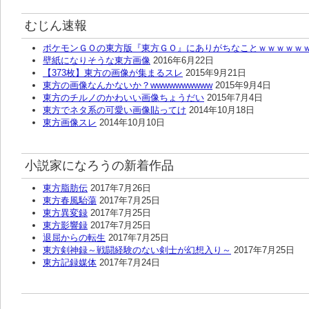
むじん速報
ポケモンＧＯの東方版『東方ＧＯ』にありがちなことｗｗｗｗｗ
壁紙になりそうな東方画像
2016年6月22日
【373枚】東方の画像が集まるスレ
2015年9月21日
東方の画像なんかないか？wwwwwwwwww
2015年9月4日
東方のチルノのかわいい画像ちょうだい
2015年7月4日
東方でネタ系の可愛い画像貼ってけ
2014年10月18日
東方画像スレ
2014年10月10日
小説家になろうの新着作品
東方脂肪伝
2017年7月26日
東方春風駘蕩
2017年7月25日
東方異変録
2017年7月25日
東方影響録
2017年7月25日
退屈からの転生
2017年7月25日
東方剣神録～戦闘経験のない剣士が幻想入り～
2017年7月25日
東方記録媒体
2017年7月24日