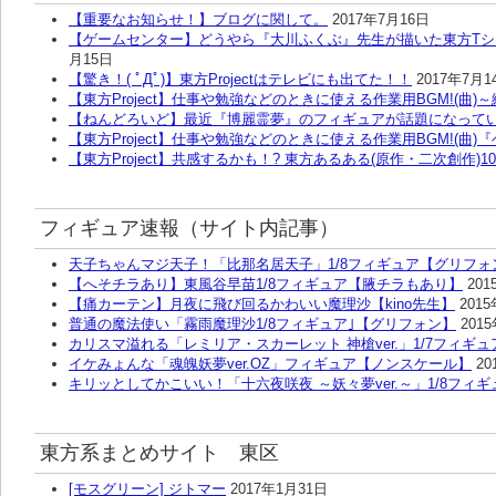
【重要なお知らせ！】ブログに関して。
2017年7月16日
【ゲームセンター】どうやら『大川ふくぶ』先生が描いた東方T
月15日
【驚き！( ﾟДﾟ)】東方Projectはテレビにも出てた！！
2017年7月1
【東方Project】仕事や勉強などのときに使える作業用BGM!(曲)
【ねんどろいど】最近『博麗霊夢』のフィギュアが話題になって
【東方Project】仕事や勉強などのときに使える作業用BGM!(曲)
【東方Project】共感するかも！? 東方あるある(原作・二次創作)
フィギュア速報（サイト内記事）
天子ちゃんマジ天子！「比那名居天子」1/8フィギュア【グリフォ
【へそチラあり】東風谷早苗1/8フィギュア【腋チラもあり】
201
【痛カーテン】月夜に飛び回るかわいい魔理沙【kino先生】
201
普通の魔法使い「霧雨魔理沙1/8フィギュア｣【グリフォン】
201
カリスマ溢れる「レミリア・スカーレット 神槍ver.」1/7フィギュ
イケみょんな「魂魄妖夢ver.OZ」フィギュア【ノンスケール】
20
キリッとしてかこいい！「十六夜咲夜 ～妖々夢ver.～」1/8フィギ
東方系まとめサイト 東区
[モスグリーン] ジトマー
2017年1月31日