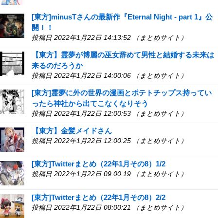
[東方]minusTさんの最新作『Eternal Night - part 1』公
開！！
投稿日 2022年1月22日 14:13:52 （まとめサイト）
【東方】霊夢が博麗の巫女辞めて男性と結婚する未来は
来るのだろうか
投稿日 2022年1月22日 14:00:06 （まとめサイト）
[東方]霊夢に外の世界の漫画とポテトチップス持ってい
ったら神社から出てこなくなりそう
投稿日 2022年1月22日 12:00:53 （まとめサイト）
【東方】金髪メイドさん
投稿日 2022年1月22日 12:00:25 （まとめサイト）
[東方]Twitterまとめ（22年1月その8）1/2
投稿日 2022年1月22日 09:00:19 （まとめサイト）
[東方]Twitterまとめ（22年1月その8）2/2
投稿日 2022年1月22日 08:00:21 （まとめサイト）