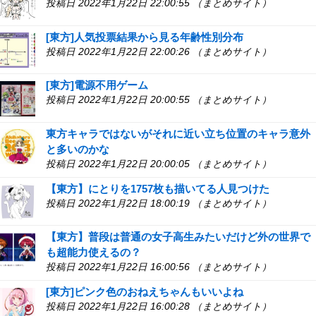
投稿日 2022年1月22日 22:00:55 （まとめサイト）
[東方]人気投票結果から見る年齢性別分布
投稿日 2022年1月22日 22:00:26 （まとめサイト）
[東方]電源不用ゲーム
投稿日 2022年1月22日 20:00:55 （まとめサイト）
東方キャラではないがそれに近い立ち位置のキャラ意外
と多いのかな
投稿日 2022年1月22日 20:00:05 （まとめサイト）
【東方】にとりを1757枚も描いてる人見つけた
投稿日 2022年1月22日 18:00:19 （まとめサイト）
【東方】普段は普通の女子高生みたいだけど外の世界で
も超能力使えるの？
投稿日 2022年1月22日 16:00:56 （まとめサイト）
[東方]ピンク色のおねえちゃんもいいよね
投稿日 2022年1月22日 16:00:28 （まとめサイト）