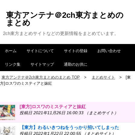
東方アンテナ＠2ch東方まとめの
まとめ
2ch東方まとめサイトなどの更新情報をまとめています。
ホーム
サイトについて
サイトの登録
お問い合わせ
リンク集
サイトマップ
通勤のお供に
東方アンテナ＠2ch東方まとめのまとめ TOP
まとめサイト
[東
方]ロスワのミスティアと妹紅
[東方]ロスワのミスティアと妹紅
投稿日 2021年11月26日 16:00:33 （まとめサイト）
【東方】わるいきつねをうっかり招いてしまった
投稿日 2022年1月22日 22:00:55 （まとめサイト）