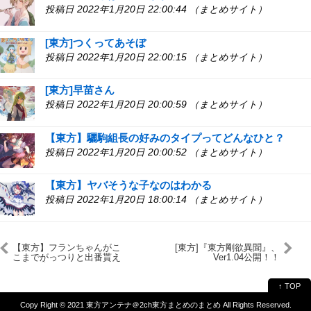
投稿日 2022年1月20日 22:00:44 （まとめサイト）
[東方]つくってあそぼ
投稿日 2022年1月20日 22:00:15 （まとめサイト）
[東方]早苗さん
投稿日 2022年1月20日 20:00:59 （まとめサイト）
【東方】驪駒組長の好みのタイプってどんなひと？
投稿日 2022年1月20日 20:00:52 （まとめサイト）
【東方】ヤバそうな子なのはわかる
投稿日 2022年1月20日 18:00:14 （まとめサイト）
【東方】フランちゃんがこ
[東方]『東方剛欲異聞』、
こまでがっつりと出番貰え
Ver1.04公開！！
た今、信じていればゆうか
りんが本編に再登場する日
も近いかもしれない
↑ TOP
Copy Right ©
2021 東方アンテナ＠2ch東方まとめのまとめ
All Rights Reserved.