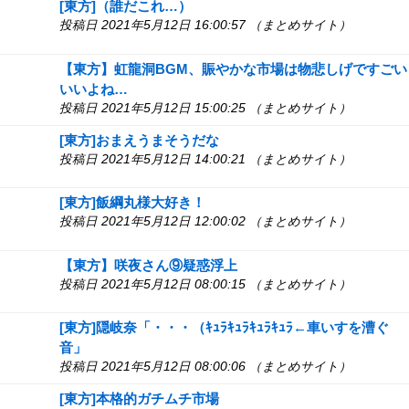
[東方]（誰だこれ…）
投稿日 2021年5月12日 16:00:57 （まとめサイト）
【東方】虹龍洞BGM、賑やかな市場は物悲しげですごい
いいよね…
投稿日 2021年5月12日 15:00:25 （まとめサイト）
[東方]おまえうまそうだな
投稿日 2021年5月12日 14:00:21 （まとめサイト）
[東方]飯綱丸様大好き！
投稿日 2021年5月12日 12:00:02 （まとめサイト）
【東方】咲夜さん⑨疑惑浮上
投稿日 2021年5月12日 08:00:15 （まとめサイト）
[東方]隠岐奈「・・・（ｷｭﾗｷｭﾗｷｭﾗｷｭﾗ←車いすを漕ぐ
音」
投稿日 2021年5月12日 08:00:06 （まとめサイト）
[東方]本格的ガチムチ市場