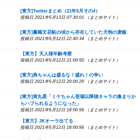
[東方]Twitterまとめ（21年5月その4）
投稿日 2021年5月13日 07:30:01 （まとめサイト）
[東方]書籍文花帖の頃から存在していた天狗の麦飯
投稿日 2021年5月12日 22:40:34 （まとめサイト）
【東方】天人様年齢考察
投稿日 2021年5月12日 21:00:50 （まとめサイト）
[東方]典ちゃんは盛るな！盛れ！の争い
投稿日 2021年5月12日 20:00:20 （まとめサイト）
[東方]寅丸星「ミケちゃん登場以降猫キャラの集まりか
らハブられるようになった」
投稿日 2021年5月12日 18:00:56 （まとめサイト）
【東方】JKオーラ出てる
投稿日 2021年5月12日 18:00:56 （まとめサイト）