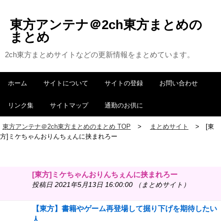
東方アンテナ＠2ch東方まとめの
まとめ
2ch東方まとめサイトなどの更新情報をまとめています。
ホーム
サイトについて
サイトの登録
お問い合わせ
リンク集
サイトマップ
通勤のお供に
東方アンテナ＠2ch東方まとめのまとめ TOP
まとめサイト
[東
方]ミケちゃんおりんちぇんに挟まれろー
[東方]ミケちゃんおりんちぇんに挟まれろー
投稿日 2021年5月13日 16:00:00 （まとめサイト）
【東方】書籍やゲーム再登場して掘り下げを期待したい
人