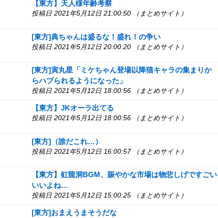
【東方】天人様年齢考察
投稿日 2021年5月12日 21:00:50 （まとめサイト）
[東方]典ちゃんは盛るな！盛れ！の争い
投稿日 2021年5月12日 20:00:20 （まとめサイト）
[東方]寅丸星「ミケちゃん登場以降猫キャラの集まりか
らハブられるようになった」
投稿日 2021年5月12日 18:00:56 （まとめサイト）
【東方】JKオーラ出てる
投稿日 2021年5月12日 18:00:56 （まとめサイト）
[東方]（誰だこれ…）
投稿日 2021年5月12日 16:00:57 （まとめサイト）
【東方】虹龍洞BGM、賑やかな市場は物悲しげですごい
いいよね…
投稿日 2021年5月12日 15:00:25 （まとめサイト）
[東方]おまえうまそうだな